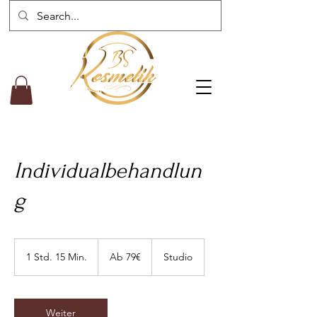
Individualbehandlun
g
Ab
79€
1 Std. 15 Min.
1
Ab 79€
Studio
S
t
d
1
Weiter