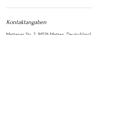
Kontaktangaben
Mettener Str. 2, 94526 Metten, Deutschland
099199928340
biancaschwab85@gmail.com
biancaschwab85@gmail.com
Mettenerstraße 2 - 94526 Berg - Tel.
0991/99928340
© 2024 Kosmetik Bianca Schwab. Alle
Rechte vorbehalten.
Richtlinien zum Datenschutz